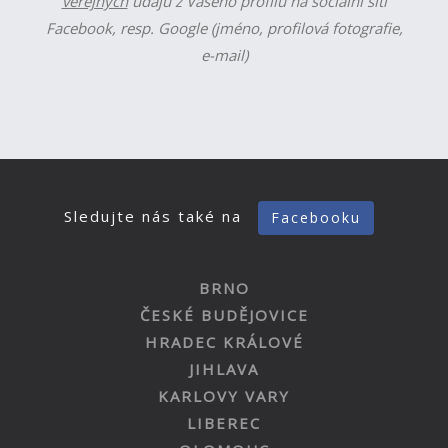
veřejných
údajů z Vašeho profilu na sociální síti
Facebook, resp. Google (jméno, profilová fotografie,
e-mail)
Sledujte nás také na
Facebooku
BRNO
ČESKÉ BUDĚJOVICE
HRADEC KRÁLOVÉ
JIHLAVA
KARLOVY VARY
LIBEREC