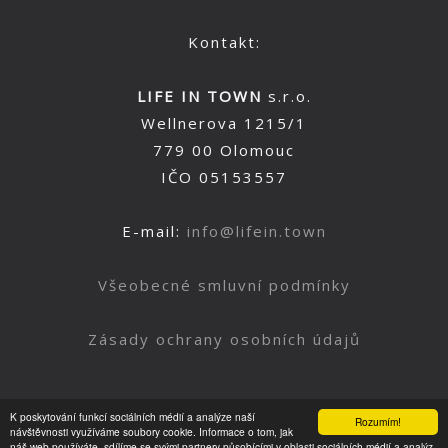
Kontakt:
LIFE IN TOWN
s.r.o.
Wellnerova 1215/1
779 00 Olomouc
IČO 05153557
E-mail:
info@lifein.town
Všeobecné smluvní podmínky
Zásady ochrany osobních údajů
K poskytování funkcí sociálních médií a analýze naší
Rozumím!
Nahoru
návštěvnosti využíváme soubory cookie. Informace o tom, jak
náš web používáte, sdílíme se svými partnery působícími v oblasti sociálních médií a analýz.