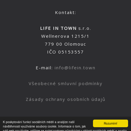
Kontakt:
LIFE IN TOWN
s.r.o.
Wellnerova 1215/1
779 00 Olomouc
IČO 05153557
E-mail:
info@lifein.town
Všeobecné smluvní podmínky
Zásady ochrany osobních údajů
K poskytování funkcí sociálních médií a analýze naší
Rozumím!
Nahoru
návštěvnosti využíváme soubory cookie. Informace o tom, jak
náš web používáte, sdílíme se svými partnery působícími v oblasti sociálních médií a analýz.