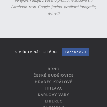
veřejných
údajů z Vašeho profilu na sociální síti
Facebook, resp. Google (jméno, profilová fotografie,
e-mail)
Sledujte nás také na
Facebooku
BRNO
ČESKÉ BUDĚJOVICE
HRADEC KRÁLOVÉ
JIHLAVA
KARLOVY VARY
LIBEREC