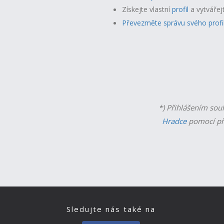
Získejte vlastní
profil
a v
ytvářej
Převezměte správu svého profi
*) Přihlášením sou
Hradce
pomocí př
Sledujte nás také na