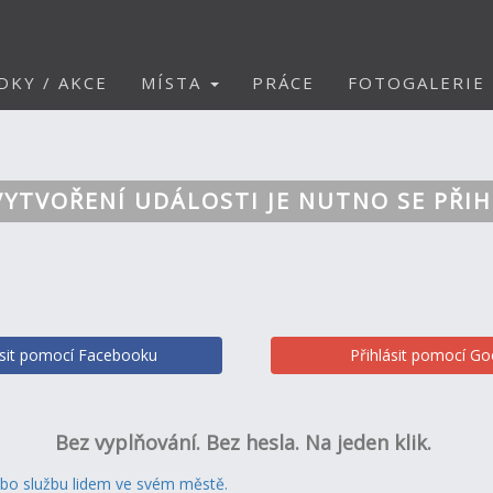
DKY / AKCE
MÍSTA
PRÁCE
FOTOGALERIE
VYTVOŘENÍ UDÁLOSTI JE NUTNO SE PŘIH
ásit pomocí Facebooku
Přihlásit pomocí Go
Bez vyplňování. Bez hesla. Na jeden klik.
ebo službu lidem ve svém městě.