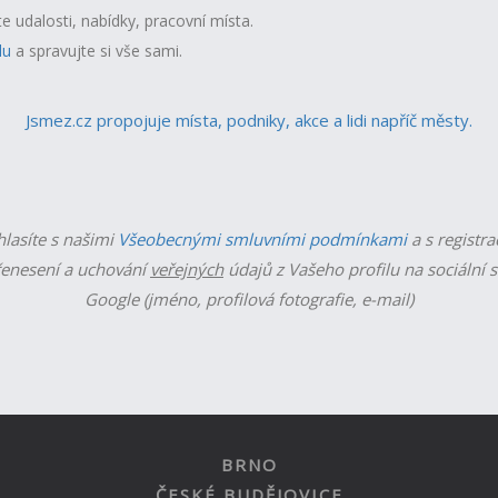
te udalosti, nabídky, pracovní místa.
lu
a spravujte si vše sami.
Jsmez.cz propojuje místa, podniky, akce a lidi napříč městy.
hlasíte s našimi
Všeobecnými smluvními podmínkami
a s registra
enesení a uchování
veřejných
údajů z Vašeho profilu na sociální s
Google (jméno, profilová fotografie, e-mail)
BRNO
ČESKÉ BUDĚJOVICE