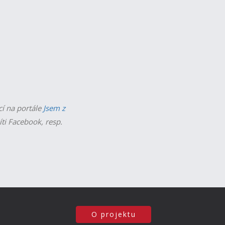
cí na portále
Jsem z
íti Facebook, resp.
O projektu