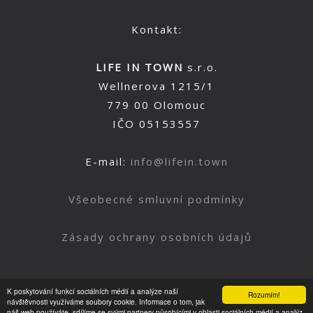
Kontakt:
LIFE IN TOWN
s.r.o.
Wellnerova 1215/1
779 00 Olomouc
IČO 05153557
E-mail:
info@lifein.town
Všeobecné smluvní podmínky
Zásady ochrany osobních údajů
K poskytování funkcí sociálních médií a analýze naší
Rozumím!
Nahoru
návštěvnosti využíváme soubory cookie. Informace o tom, jak
náš web používáte, sdílíme se svými partnery působícími v oblasti sociálních médií a analýz.