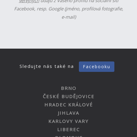
veřejných
údajů z Vašeho profilu na sociální síti
Facebook, resp. Google (jméno, profilová fotografie,
e-mail)
Sledujte nás také na
Facebooku
BRNO
ČESKÉ BUDĚJOVICE
HRADEC KRÁLOVÉ
JIHLAVA
KARLOVY VARY
LIBEREC