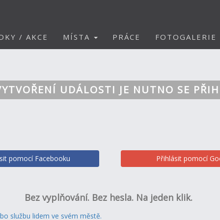
DKY / AKCE
MÍSTA
PRÁCE
FOTOGALERIE
VYTVOŘENÍ UDÁLOSTI JE NUTNO SE PŘIH
ásit pomocí Facebooku
Přihlásit pomocí Go
Bez vyplňování. Bez hesla. Na jeden klik.
ebo službu lidem ve svém městě.