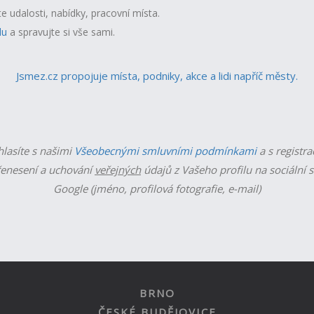
te udalosti, nabídky, pracovní místa.
lu
a spravujte si vše sami.
Jsmez.cz propojuje místa, podniky, akce a lidi napříč městy.
hlasíte s našimi
Všeobecnými smluvními podmínkami
a s registra
enesení a uchování
veřejných
údajů z Vašeho profilu na sociální s
Google (jméno, profilová fotografie, e-mail)
BRNO
ČESKÉ BUDĚJOVICE