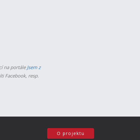
cí na portále
Jsem z
íti Facebook, resp.
O projektu