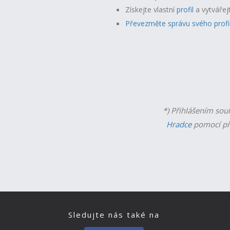
Získejte vlastní
profil
a v
ytvářej
Převezměte správu svého profi
*) Přihlášením sou
Hradce
pomocí př
Sledujte nás také na