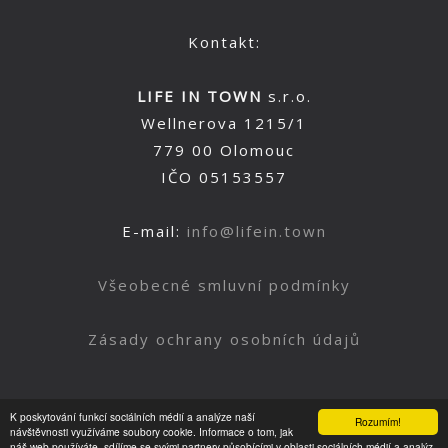
Kontakt:
LIFE IN TOWN
s.r.o.
Wellnerova 1215/1
779 00 Olomouc
IČO 05153557
E-mail:
info@lifein.town
Všeobecné smluvní podmínky
Zásady ochrany osobních údajů
K poskytování funkcí sociálních médií a analýze naší
Rozumím!
Nahoru
návštěvnosti využíváme soubory cookie. Informace o tom, jak
náš web používáte, sdílíme se svými partnery působícími v oblasti sociálních médií a analýz.