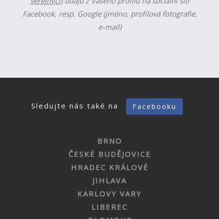
veřejných
údajů z Vašeho profilu na sociální síti
Facebook, resp. Google (jméno, profilová fotografie,
e-mail)
Sledujte nás také na
Facebooku
BRNO
ČESKÉ BUDĚJOVICE
HRADEC KRÁLOVÉ
JIHLAVA
KARLOVY VARY
LIBEREC