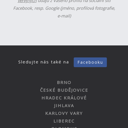
veřejných
údajů z Vašeho profilu na sociální síti
Facebook, resp. Google (jméno, profilová fotografie,
e-mail)
Sledujte nás také na
Facebooku
BRNO
ČESKÉ BUDĚJOVICE
HRADEC KRÁLOVÉ
JIHLAVA
KARLOVY VARY
LIBEREC