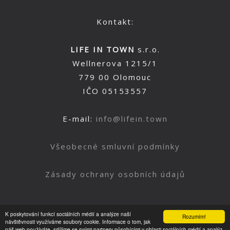
Kontakt:
LIFE IN TOWN
s.r.o.
Wellnerova 1215/1
779 00 Olomouc
IČO 05153557
E-mail:
info@lifein.town
Všeobecné smluvní podmínky
Zásady ochrany osobních údajů
K poskytování funkcí sociálních médií a analýze naší
Rozumím!
Nahoru
návštěvnosti využíváme soubory cookie. Informace o tom, jak
náš web používáte, sdílíme se svými partnery působícími v oblasti sociálních médií a analýz.