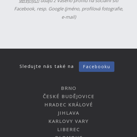
veřejných
údajů z Vašeho profilu na sociální síti
Facebook, resp. Google (jméno, profilová fotografie,
e-mail)
Sledujte nás také na
Facebooku
BRNO
ČESKÉ BUDĚJOVICE
HRADEC KRÁLOVÉ
JIHLAVA
KARLOVY VARY
LIBEREC