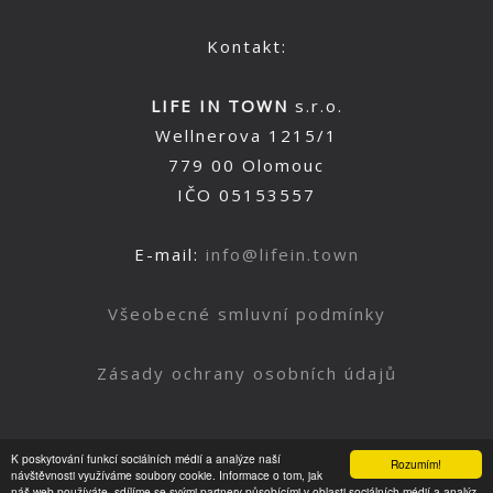
Kontakt:
LIFE IN TOWN
s.r.o.
Wellnerova 1215/1
779 00 Olomouc
IČO 05153557
E-mail:
info@lifein.town
Všeobecné smluvní podmínky
Zásady ochrany osobních údajů
K poskytování funkcí sociálních médií a analýze naší
Rozumím!
Nahoru
návštěvnosti využíváme soubory cookie. Informace o tom, jak
náš web používáte, sdílíme se svými partnery působícími v oblasti sociálních médií a analýz.