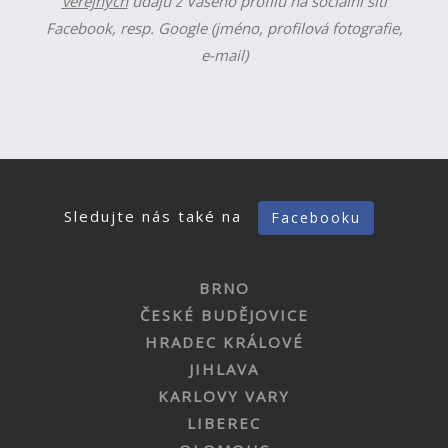
veřejných
údajů z Vašeho profilu na sociální síti
Facebook, resp. Google (jméno, profilová fotografie,
e-mail)
Sledujte nás také na
Facebooku
BRNO
ČESKÉ BUDĚJOVICE
HRADEC KRÁLOVÉ
JIHLAVA
KARLOVY VARY
LIBEREC