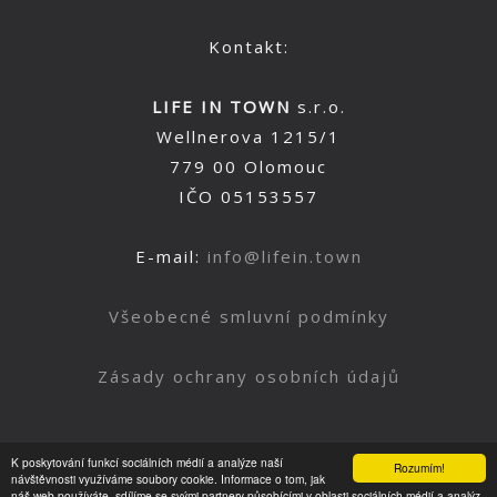
Kontakt:
LIFE IN TOWN
s.r.o.
Wellnerova 1215/1
779 00 Olomouc
IČO 05153557
E-mail:
info@lifein.town
Všeobecné smluvní podmínky
Zásady ochrany osobních údajů
K poskytování funkcí sociálních médií a analýze naší
Rozumím!
Nahoru
návštěvnosti využíváme soubory cookie. Informace o tom, jak
náš web používáte, sdílíme se svými partnery působícími v oblasti sociálních médií a analýz.