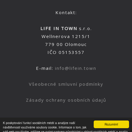
Kontakt:
LIFE IN TOWN
s.r.o.
Wellnerova 1215/1
779 00 Olomouc
IČO 05153557
E-mail:
info@lifein.town
Všeobecné smluvní podmínky
Zásady ochrany osobních údajů
K poskytování funkcí sociálních médií a analýze naší
Rozumím!
Nahoru
návštěvnosti využíváme soubory cookie. Informace o tom, jak
náš web používáte, sdílíme se svými partnery působícími v oblasti sociálních médií a analýz.