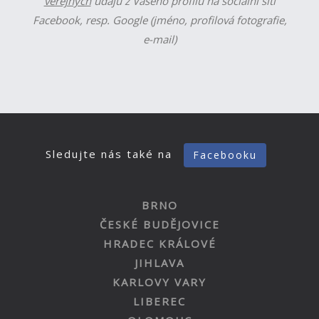
veřejných
údajů z Vašeho profilu na sociální síti
Facebook, resp. Google (jméno, profilová fotografie,
e-mail)
Sledujte nás také na
Facebooku
BRNO
ČESKÉ BUDĚJOVICE
HRADEC KRÁLOVÉ
JIHLAVA
KARLOVY VARY
LIBEREC