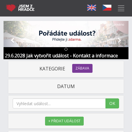
Předchozí
Další
Sponzorováno
29.6.2028 Jak vytvořit událost - Kontakt a informace
KATEGORIE
ZÁBAVA
DATUM
OK
+ PŘIDAT UDÁLOST