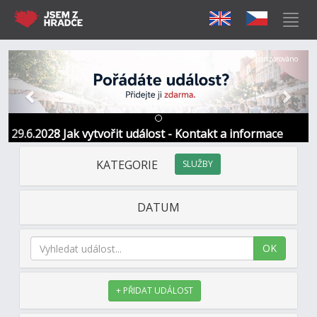
Předchozí
Další
Sponzorováno
29.6.2028 Jak vytvořit událost - Kontakt a informace
KATEGORIE
SLUŽBY
DATUM
OK
+ PŘIDAT UDÁLOST